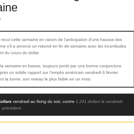
aine
n recul cette semaine en raison de l'anticipation d'une hausse des
me s'il a amorcé un rebond en fin de semaine avec les incertitudes
ent du cours du dollar.
la semaine en baisse, toujours porté par une bonne conjoncture
ès un solide rapport sur l'emploi américain vendredi 6 février.
rs la tonne, son niveau le plus faible en un mois.
ollars
vendredi au fixing du soir, contre
1.241 dollars le vendredi
précédent.