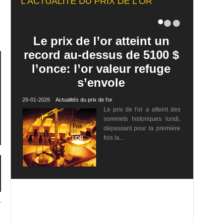
L'ACTUALITÉ DU PRIX DE L'OR
Le prix de l’or atteint un
record au-dessus de 5100 $
l’once: l’or valeur refuge
s’envole
26-01-2026
Actualités du prix de l'or
Le prix de l'or a atteint des
sommets historiques lundi,
dépassant pour la première
fois la...